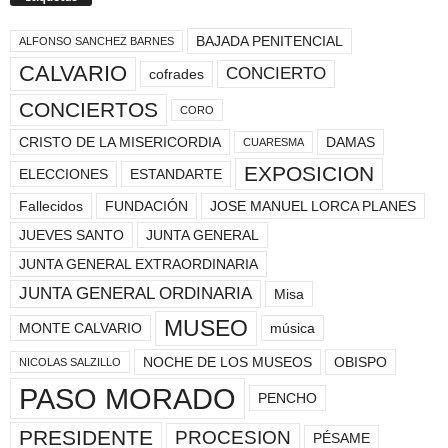
BAJADA PENITENCIAL
ALFONSO SANCHEZ BARNES
CALVARIO
CONCIERTO
cofrades
CONCIERTOS
CORO
CRISTO DE LA MISERICORDIA
DAMAS
CUARESMA
EXPOSICION
ELECCIONES
ESTANDARTE
Fallecidos
FUNDACIÓN
JOSE MANUEL LORCA PLANES
JUEVES SANTO
JUNTA GENERAL
JUNTA GENERAL EXTRAORDINARIA
JUNTA GENERAL ORDINARIA
Misa
MUSEO
MONTE CALVARIO
música
NOCHE DE LOS MUSEOS
OBISPO
NICOLAS SALZILLO
PASO MORADO
PENCHO
PRESIDENTE
PROCESION
PÉSAME