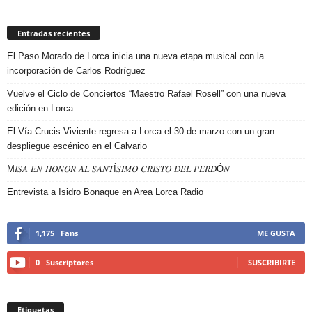
Entradas recientes
El Paso Morado de Lorca inicia una nueva etapa musical con la
incorporación de Carlos Rodríguez
Vuelve el Ciclo de Conciertos “Maestro Rafael Rosell” con una nueva
edición en Lorca
El Vía Crucis Viviente regresa a Lorca el 30 de marzo con un gran
despliegue escénico en el Calvario
M𝐼𝑆𝐴 𝐸𝑁 𝐻𝑂𝑁𝑂𝑅 𝐴𝐿 𝑆𝐴𝑁𝑇Í𝑆𝐼𝑀𝑂 𝐶𝑅𝐼𝑆𝑇𝑂 𝐷𝐸𝐿 𝑃𝐸𝑅𝐷Ó𝑁
Entrevista a Isidro Bonaque en Area Lorca Radio
1,175
Fans
ME GUSTA
0
Suscriptores
SUSCRIBIRTE
Etiquetas