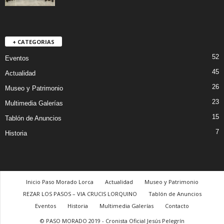
+ CATEGORIAS
52
Eventos
45
Actualidad
26
Museo y Patrimonio
23
Multimedia Galerías
15
Tablón de Anuncios
7
Historia
Inicio Paso Morado Lorca
Actualidad
Museo y Patrimonio
REZAR LOS PASOS – VIA CRUCIS LORQUINO
Tablón de Anuncios
Eventos
Historia
Multimedia Galerías
Contacto
© PASO MORADO 2019 - Cronista Oficial Jesús Pelegrín