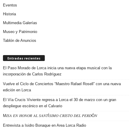
Eventos
Historia
Multimedia Galerías
Museo y Patrimonio
Tablón de Anuncios
Entradas recientes
El Paso Morado de Lorca inicia una nueva etapa musical con la
incorporación de Carlos Rodríguez
Vuelve el Ciclo de Conciertos “Maestro Rafael Rosell” con una nueva
edición en Lorca
El Vía Crucis Viviente regresa a Lorca el 30 de marzo con un gran
despliegue escénico en el Calvario
M𝐼𝑆𝐴 𝐸𝑁 𝐻𝑂𝑁𝑂𝑅 𝐴𝐿 𝑆𝐴𝑁𝑇Í𝑆𝐼𝑀𝑂 𝐶𝑅𝐼𝑆𝑇𝑂 𝐷𝐸𝐿 𝑃𝐸𝑅𝐷Ó𝑁
Entrevista a Isidro Bonaque en Area Lorca Radio