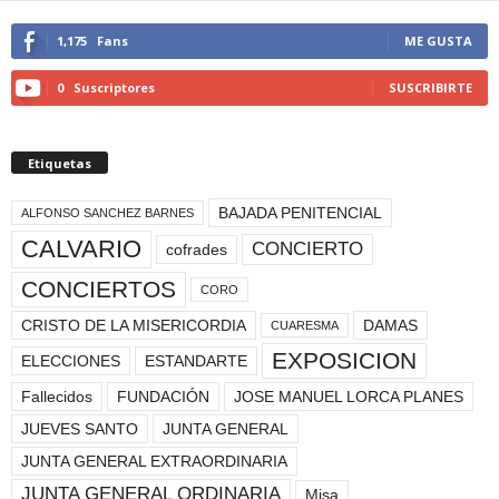
1,175
Fans
ME GUSTA
0
Suscriptores
SUSCRIBIRTE
Etiquetas
BAJADA PENITENCIAL
ALFONSO SANCHEZ BARNES
CALVARIO
CONCIERTO
cofrades
CONCIERTOS
CORO
CRISTO DE LA MISERICORDIA
DAMAS
CUARESMA
EXPOSICION
ELECCIONES
ESTANDARTE
Fallecidos
FUNDACIÓN
JOSE MANUEL LORCA PLANES
JUEVES SANTO
JUNTA GENERAL
JUNTA GENERAL EXTRAORDINARIA
JUNTA GENERAL ORDINARIA
Misa