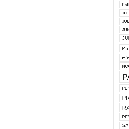
Fal
JO
JU
JU
JU
Mis
mús
NO
P
PE
P
R
RE
SA