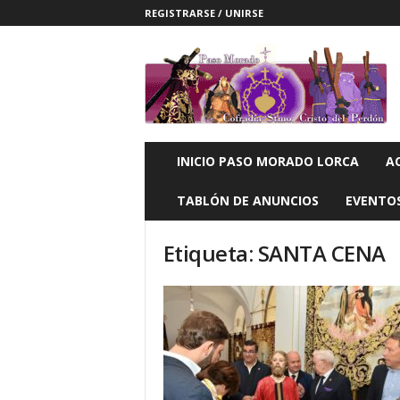
REGISTRARSE / UNIRSE
P
a
s
o
M
o
r
INICIO PASO MORADO LORCA
A
a
d
TABLÓN DE ANUNCIOS
EVENTO
o
L
Etiqueta: SANTA CENA
O
R
C
A