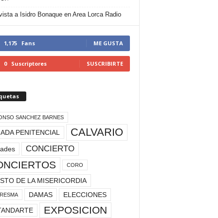
vista a Isidro Bonaque en Area Lorca Radio
1,175
Fans
ME GUSTA
0
Suscriptores
SUSCRIBIRTE
iquetas
ONSO SANCHEZ BARNES
CALVARIO
ADA PENITENCIAL
CONCIERTO
rades
ONCIERTOS
CORO
STO DE LA MISERICORDIA
DAMAS
ELECCIONES
RESMA
EXPOSICION
TANDARTE