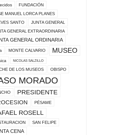
lecidos
FUNDACIÓN
SE MANUEL LORCA PLANES
EVES SANTO
JUNTA GENERAL
NTA GENERAL EXTRAORDINARIA
NTA GENERAL ORDINARIA
MUSEO
a
MONTE CALVARIO
ica
NICOLAS SALZILLO
CHE DE LOS MUSEOS
OBISPO
ASO MORADO
PRESIDENTE
NCHO
ROCESION
PÉSAME
AFAEL ROSELL
STAURACION
SAN FELIPE
NTA CENA