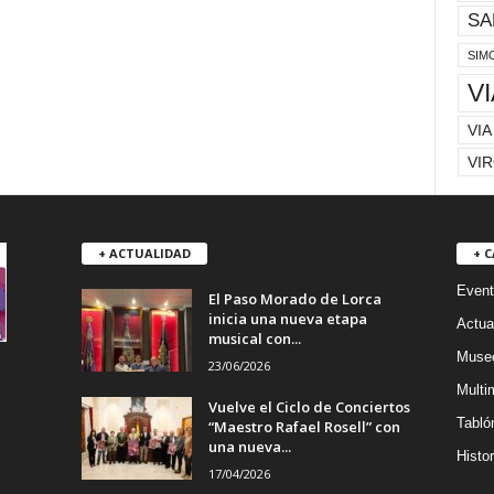
SA
SIM
V
VIA
VIR
+ ACTUALIDAD
+ 
Event
El Paso Morado de Lorca
inicia una nueva etapa
Actua
musical con...
Museo
23/06/2026
Multi
Vuelve el Ciclo de Conciertos
Tabló
“Maestro Rafael Rosell” con
una nueva...
Histor
17/04/2026