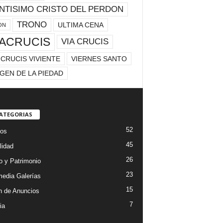
NTISIMO CRISTO DEL PERDON
TRONO
ULTIMA CENA
ON
IACRUCIS
VIA CRUCIS
 CRUCIS VIVIENTE
VIERNES SANTO
GEN DE LA PIEDAD
CATEGORIAS
52
os
45
lidad
26
 y Patrimonio
23
media Galerías
15
n de Anuncios
7
ia