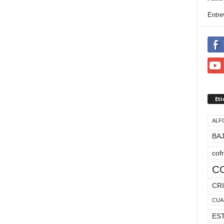
Entre
Et
ALF
BAJ
cof
C
CRI
CUA
ES