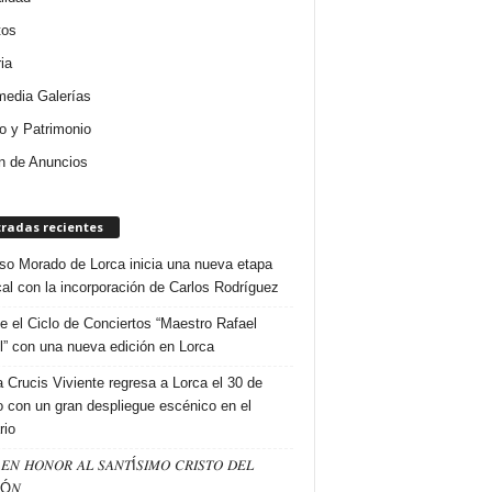
tos
ia
media Galerías
 y Patrimonio
n de Anuncios
tradas recientes
so Morado de Lorca inicia una nueva etapa
al con la incorporación de Carlos Rodríguez
e el Ciclo de Conciertos “Maestro Rafael
l” con una nueva edición en Lorca
a Crucis Viviente regresa a Lorca el 30 de
 con un gran despliegue escénico en el
rio
𝐸𝑁 𝐻𝑂𝑁𝑂𝑅 𝐴𝐿 𝑆𝐴𝑁𝑇Í𝑆𝐼𝑀𝑂 𝐶𝑅𝐼𝑆𝑇𝑂 𝐷𝐸𝐿
Ó𝑁