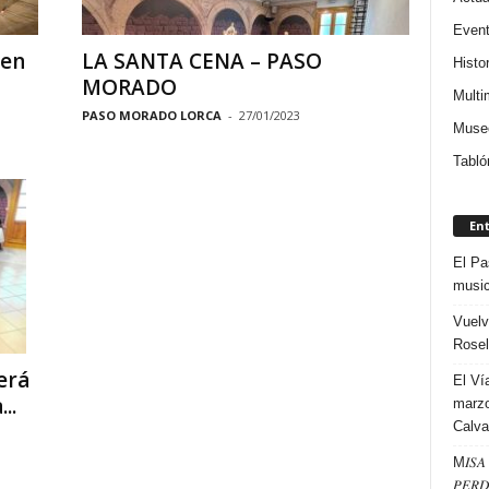
Even
 en
LA SANTA CENA – PASO
Histor
MORADO
Multi
PASO MORADO LORCA
-
27/01/2023
Museo
Tabló
En
El Pa
music
Vuelv
Rosel
erá
El Ví
..
marzo
Calva
M𝐼𝑆𝐴 
𝑃𝐸𝑅