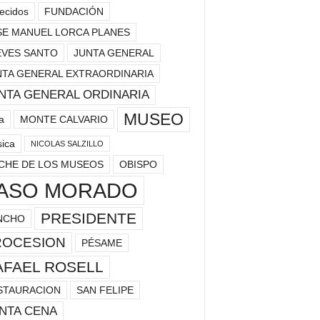
lecidos
FUNDACIÓN
SE MANUEL LORCA PLANES
EVES SANTO
JUNTA GENERAL
NTA GENERAL EXTRAORDINARIA
NTA GENERAL ORDINARIA
MUSEO
a
MONTE CALVARIO
ica
NICOLAS SALZILLO
CHE DE LOS MUSEOS
OBISPO
ASO MORADO
PRESIDENTE
NCHO
ROCESION
PÉSAME
AFAEL ROSELL
STAURACION
SAN FELIPE
NTA CENA