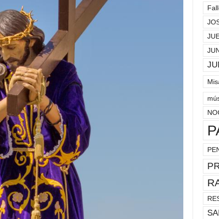
Fal
JO
JU
JU
JU
Mis
mús
NO
P
PE
P
R
RE
SA