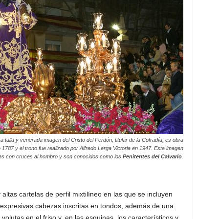
a talla y venerada imagen del Cristo del Perdón, titular de la Cofradía, es obra
o 1787 y el trono fue realizado por Alfredo Lerga Victoria en 1947. Esta imagen
es con cruces al hombro y son conocidos como los
Penitentes del Calvario
.
altas cartelas de perfil mixtilíneo en las que se incluyen
 expresivas cabezas inscritas en tondos, además de una
olutas en el friso y, en las esquinas, los característicos y