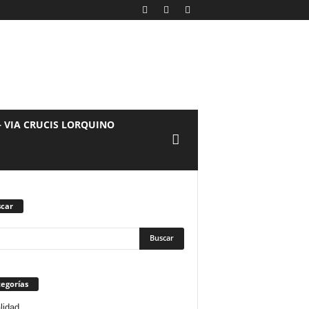
– VIA CRUCIS LORQUINO
car
egorías
lidad