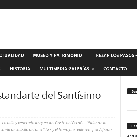
CTUALIDAD
MUSEO Y PATRIMONIO
REZAR LOS PASOS 
S
HISTORIA
MULTIMEDIA GALERÍAS
CONTACTO
standarte del Santísimo
Bus
La talla y venerada imagen del Cristo del Perdón, titular de la
Cat
ípulo de Salzillo del año 1787 y el trono fue realizado por Alfredo
Actua