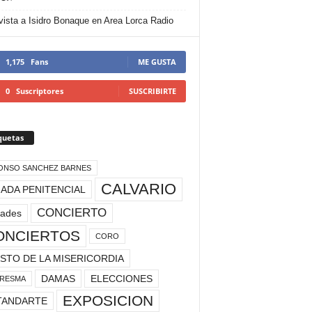
vista a Isidro Bonaque en Area Lorca Radio
1,175
Fans
ME GUSTA
0
Suscriptores
SUSCRIBIRTE
quetas
ONSO SANCHEZ BARNES
CALVARIO
ADA PENITENCIAL
CONCIERTO
rades
ONCIERTOS
CORO
STO DE LA MISERICORDIA
DAMAS
ELECCIONES
RESMA
EXPOSICION
TANDARTE