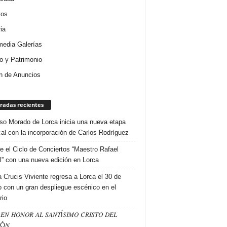
tos
ia
media Galerías
 y Patrimonio
n de Anuncios
radas recientes
so Morado de Lorca inicia una nueva etapa
al con la incorporación de Carlos Rodríguez
e el Ciclo de Conciertos “Maestro Rafael
l” con una nueva edición en Lorca
a Crucis Viviente regresa a Lorca el 30 de
 con un gran despliegue escénico en el
rio
𝐸𝑁 𝐻𝑂𝑁𝑂𝑅 𝐴𝐿 𝑆𝐴𝑁𝑇Í𝑆𝐼𝑀𝑂 𝐶𝑅𝐼𝑆𝑇𝑂 𝐷𝐸𝐿
Ó𝑁