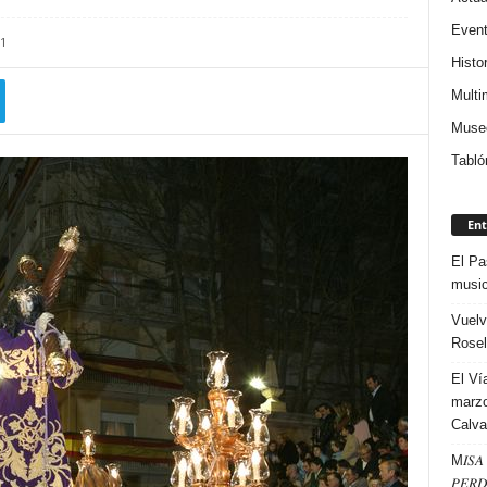
Even
1
Histor
Multi
Museo
Tabló
Ent
El Pa
music
Vuelv
Rosel
El Ví
marzo
Calva
M𝐼𝑆𝐴 
𝑃𝐸𝑅