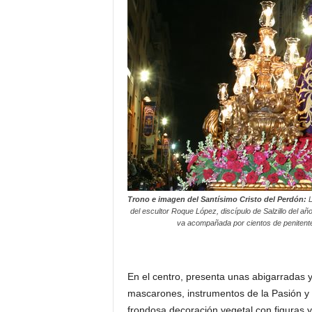
Trono e imagen del Santísimo Cristo del Perdón:
L
del escultor Roque López, discípulo de Salzillo del añ
va acompañada por cientos de penitent
En el centro, presenta unas abigarradas y 
mascarones, instrumentos de la Pasión y
frondosa decoración vegetal con figuras y v