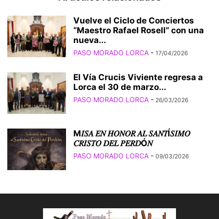
Vuelve el Ciclo de Conciertos
“Maestro Rafael Rosell” con una
nueva...
PASO MORADO LORCA
-
17/04/2026
El Vía Crucis Viviente regresa a
Lorca el 30 de marzo...
PASO MORADO LORCA
-
26/03/2026
M𝐼𝑆𝐴 𝐸𝑁 𝐻𝑂𝑁𝑂𝑅 𝐴𝐿 𝑆𝐴𝑁𝑇Í𝑆𝐼𝑀𝑂
𝐶𝑅𝐼𝑆𝑇𝑂 𝐷𝐸𝐿 𝑃𝐸𝑅𝐷Ó𝑁
PASO MORADO LORCA
-
09/03/2026