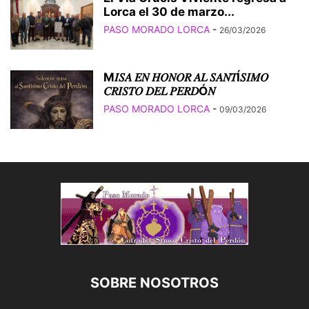
Lorca el 30 de marzo...
PASO MORADO LORCA
-
26/03/2026
M𝐼𝑆𝐴 𝐸𝑁 𝐻𝑂𝑁𝑂𝑅 𝐴𝐿 𝑆𝐴𝑁𝑇Í𝑆𝐼𝑀𝑂
𝐶𝑅𝐼𝑆𝑇𝑂 𝐷𝐸𝐿 𝑃𝐸𝑅𝐷Ó𝑁
PASO MORADO LORCA
-
09/03/2026
SOBRE NOSOTROS