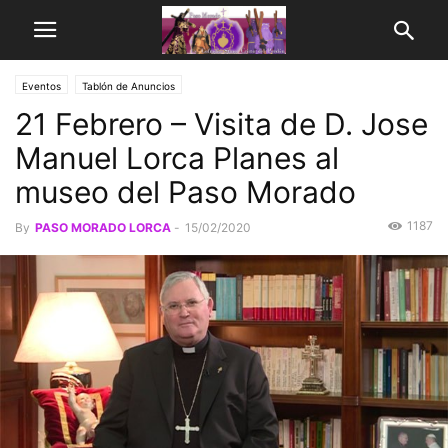
Eventos
Tablón de Anuncios
21 Febrero – Visita de D. Jose
Manuel Lorca Planes al
museo del Paso Morado
1187
By
PASO MORADO LORCA
-
15/02/2020