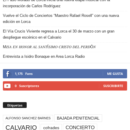
incorporación de Carlos Rodríguez
Vuelve el Ciclo de Conciertos “Maestro Rafael Rosell” con una nueva
edición en Lorca
El Vía Crucis Viviente regresa a Lorca el 30 de marzo con un gran
despliegue escénico en el Calvario
M𝐼𝑆𝐴 𝐸𝑁 𝐻𝑂𝑁𝑂𝑅 𝐴𝐿 𝑆𝐴𝑁𝑇Í𝑆𝐼𝑀𝑂 𝐶𝑅𝐼𝑆𝑇𝑂 𝐷𝐸𝐿 𝑃𝐸𝑅𝐷Ó𝑁
Entrevista a Isidro Bonaque en Area Lorca Radio
1,175
Fans
ME GUSTA
0
Suscriptores
SUSCRIBIRTE
Etiquetas
BAJADA PENITENCIAL
ALFONSO SANCHEZ BARNES
CALVARIO
CONCIERTO
cofrades