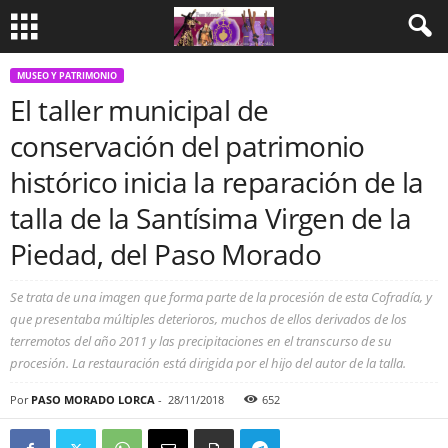
MUSEO Y PATRIMONIO
El taller municipal de
conservación del patrimonio
histórico inicia la reparación de la
talla de la Santísima Virgen de la
Piedad, del Paso Morado
Se trata de una imagen que forma parte de la procesión de esta Cofradía, y
que presentaba múltiples deterioros, muchos de ellos derivados de los
terremotos del año 2011 y las precipitaciones en el transcurso de su
procesión. La restauración está dirigida por el hijo del autor de la talla.
Por
PASO MORADO LORCA
-
28/11/2018
652