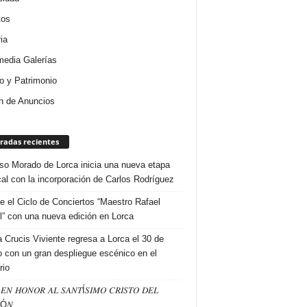
tos
ia
media Galerías
 y Patrimonio
n de Anuncios
radas recientes
so Morado de Lorca inicia una nueva etapa
al con la incorporación de Carlos Rodríguez
e el Ciclo de Conciertos “Maestro Rafael
l” con una nueva edición en Lorca
a Crucis Viviente regresa a Lorca el 30 de
 con un gran despliegue escénico en el
rio
𝐸𝑁 𝐻𝑂𝑁𝑂𝑅 𝐴𝐿 𝑆𝐴𝑁𝑇Í𝑆𝐼𝑀𝑂 𝐶𝑅𝐼𝑆𝑇𝑂 𝐷𝐸𝐿
Ó𝑁