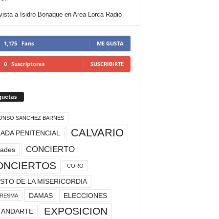
vista a Isidro Bonaque en Area Lorca Radio
1,175
Fans
ME GUSTA
0
Suscriptores
SUSCRIBIRTE
quetas
ONSO SANCHEZ BARNES
CALVARIO
ADA PENITENCIAL
CONCIERTO
rades
ONCIERTOS
CORO
STO DE LA MISERICORDIA
DAMAS
ELECCIONES
RESMA
EXPOSICION
TANDARTE