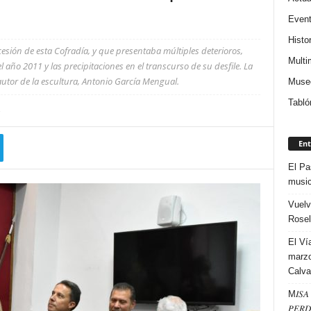
Even
Histor
cesión de esta Cofradía, y que presentaba múltiples deterioros,
Multi
 año 2011 y las precipitaciones en el transcurso de su desfile. La
 autor de la escultura, Antonio García Mengual.
Museo
Tabló
Ent
El Pa
music
Vuelv
Rosel
El Ví
marzo
Calva
M𝐼𝑆𝐴 
𝑃𝐸𝑅