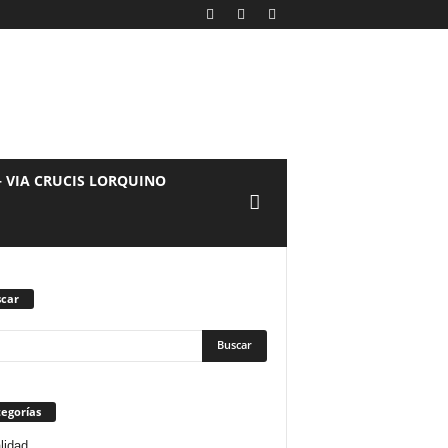
– VIA CRUCIS LORQUINO
car
egorías
lidad