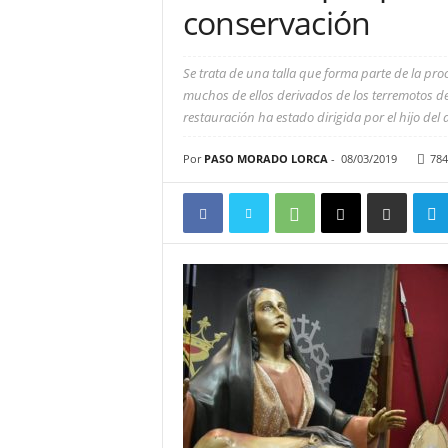
conservación
Se trata de una talla que forma parte de la pro
muchos de ellos derivados de los terremotos del
restauración ha estado dirigida por el hijo del
Por
PASO MORADO LORCA
-
08/03/2019
784