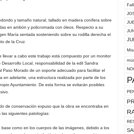
Fal
JO
edondo y tamaño natural, tallado en madera conífera sobre
JU
das en ambón y policromada con óleos. Respecto a su
JU
rgen María sentada sosteniendo sobre su rodilla derecha el
JU
to de la Cruz.
Mis
e llevar a cabo este trabajo está compuesto por un monitor
mús
 Desarrollo Local, responsabilidad de la edil Sandra
NO
al Paso Morado de un soporte adecuado para facilitar el
P
a en adelante, una estructura realizada por parte de los
propio Ayuntamiento. De esta forma se evitarán posibles
PE
sivo.
P
tado de conservación expuso que la obra se encontraba en
R
 las siguientes patologías:
RE
a base como en los cuerpos de las imágenes, debido a los
SA