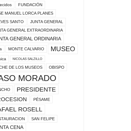
lecidos
FUNDACIÓN
SE MANUEL LORCA PLANES
EVES SANTO
JUNTA GENERAL
NTA GENERAL EXTRAORDINARIA
NTA GENERAL ORDINARIA
MUSEO
a
MONTE CALVARIO
ica
NICOLAS SALZILLO
CHE DE LOS MUSEOS
OBISPO
ASO MORADO
PRESIDENTE
NCHO
ROCESION
PÉSAME
AFAEL ROSELL
STAURACION
SAN FELIPE
NTA CENA