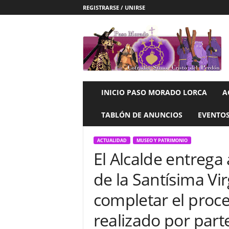
REGISTRARSE / UNIRSE
P
a
s
o
M
o
r
INICIO PASO MORADO LORCA
A
a
d
TABLÓN DE ANUNCIOS
EVENTO
o
L
ACTUALIDAD
MUSEO Y PATRIMONIO
O
El Alcalde entrega
R
C
de la Santísima Vi
A
completar el proc
realizado por parte