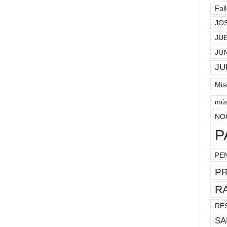
Fal
JO
JU
JU
JU
Mis
mús
NO
P
PE
P
R
RE
SA