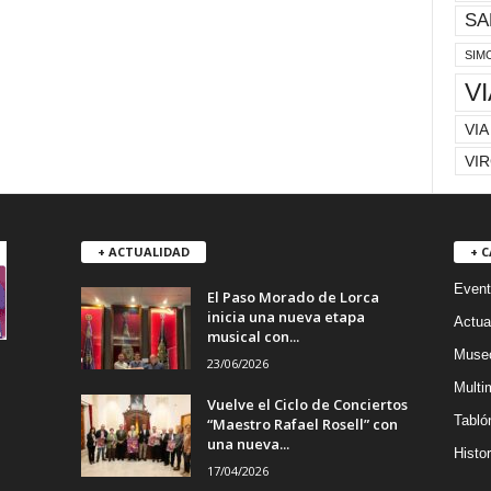
SA
SIM
V
VIA
VIR
+ ACTUALIDAD
+ 
Event
El Paso Morado de Lorca
inicia una nueva etapa
Actua
musical con...
Museo
23/06/2026
Multi
Vuelve el Ciclo de Conciertos
Tabló
“Maestro Rafael Rosell” con
una nueva...
Histor
17/04/2026