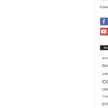
Entre
Et
ALF
BAJ
cof
C
CRI
CUA
ES