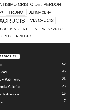
NTISIMO CRISTO DEL PERDON
TRONO
ULTIMA CENA
ON
IACRUCIS
VIA CRUCIS
 CRUCIS VIVIENTE
VIERNES SANTO
GEN DE LA PIEDAD
CATEGORIAS
52
os
45
lidad
26
 y Patrimonio
23
media Galerías
15
n de Anuncios
7
ia