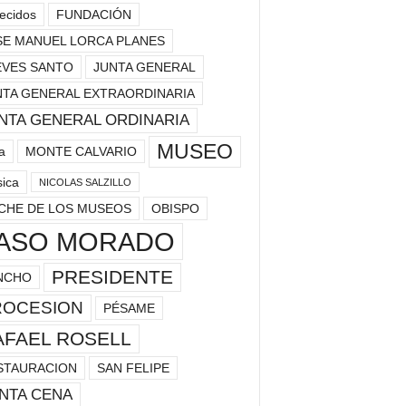
lecidos
FUNDACIÓN
SE MANUEL LORCA PLANES
EVES SANTO
JUNTA GENERAL
NTA GENERAL EXTRAORDINARIA
NTA GENERAL ORDINARIA
MUSEO
a
MONTE CALVARIO
ica
NICOLAS SALZILLO
CHE DE LOS MUSEOS
OBISPO
ASO MORADO
PRESIDENTE
NCHO
ROCESION
PÉSAME
AFAEL ROSELL
STAURACION
SAN FELIPE
NTA CENA