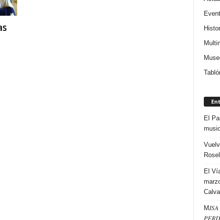
Even
as
Histor
Multi
Museo
Tabló
En
El Pa
music
Vuelv
Rosel
El Ví
marzo
Calva
M𝐼𝑆𝐴 
𝑃𝐸𝑅