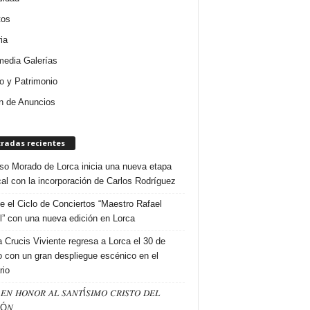
tos
ia
media Galerías
 y Patrimonio
n de Anuncios
tradas recientes
so Morado de Lorca inicia una nueva etapa
al con la incorporación de Carlos Rodríguez
e el Ciclo de Conciertos “Maestro Rafael
l” con una nueva edición en Lorca
a Crucis Viviente regresa a Lorca el 30 de
 con un gran despliegue escénico en el
rio
𝐸𝑁 𝐻𝑂𝑁𝑂𝑅 𝐴𝐿 𝑆𝐴𝑁𝑇Í𝑆𝐼𝑀𝑂 𝐶𝑅𝐼𝑆𝑇𝑂 𝐷𝐸𝐿
Ó𝑁