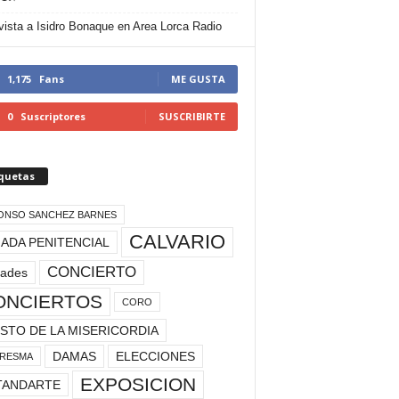
vista a Isidro Bonaque en Area Lorca Radio
1,175
Fans
ME GUSTA
0
Suscriptores
SUSCRIBIRTE
iquetas
ONSO SANCHEZ BARNES
CALVARIO
ADA PENITENCIAL
CONCIERTO
rades
ONCIERTOS
CORO
STO DE LA MISERICORDIA
DAMAS
ELECCIONES
RESMA
EXPOSICION
TANDARTE