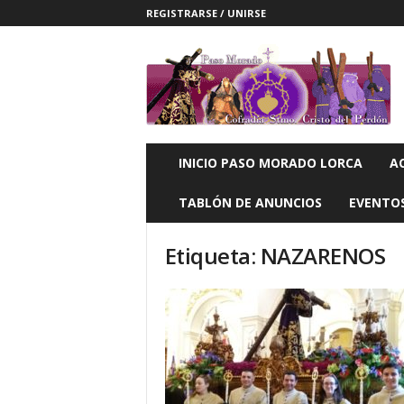
REGISTRARSE / UNIRSE
P
a
s
o
M
o
r
INICIO PASO MORADO LORCA
A
a
d
TABLÓN DE ANUNCIOS
EVENTO
o
L
Etiqueta: NAZARENOS
O
R
C
A