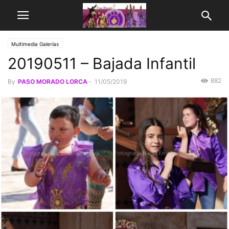
Multimedia Galerías
20190511 – Bajada Infantil
882
By
PASO MORADO LORCA
-
11/05/2019