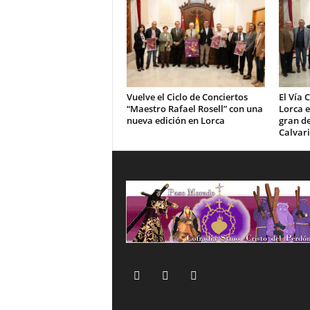
Vuelve el Ciclo de Conciertos
El Vía 
“Maestro Rafael Rosell” con una
Lorca e
nueva edición en Lorca
gran de
Calvar