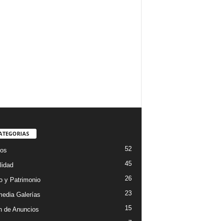
ATEGORIAS
52
os
45
lidad
26
 y Patrimonio
23
media Galerías
15
n de Anuncios