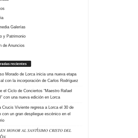
tos
ia
media Galerías
 y Patrimonio
n de Anuncios
radas recientes
so Morado de Lorca inicia una nueva etapa
al con la incorporación de Carlos Rodríguez
e el Ciclo de Conciertos “Maestro Rafael
l” con una nueva edición en Lorca
a Crucis Viviente regresa a Lorca el 30 de
 con un gran despliegue escénico en el
rio
𝐸𝑁 𝐻𝑂𝑁𝑂𝑅 𝐴𝐿 𝑆𝐴𝑁𝑇Í𝑆𝐼𝑀𝑂 𝐶𝑅𝐼𝑆𝑇𝑂 𝐷𝐸𝐿
Ó𝑁