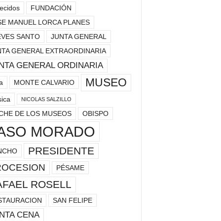
lecidos
FUNDACIÓN
SE MANUEL LORCA PLANES
EVES SANTO
JUNTA GENERAL
NTA GENERAL EXTRAORDINARIA
NTA GENERAL ORDINARIA
MUSEO
a
MONTE CALVARIO
ica
NICOLAS SALZILLO
CHE DE LOS MUSEOS
OBISPO
ASO MORADO
PRESIDENTE
NCHO
ROCESION
PÉSAME
AFAEL ROSELL
STAURACION
SAN FELIPE
NTA CENA