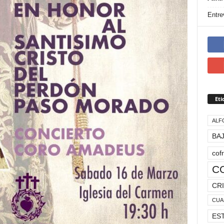
Entre
Eti
ALF
BAJ
cof
C
CRI
CUA
ES