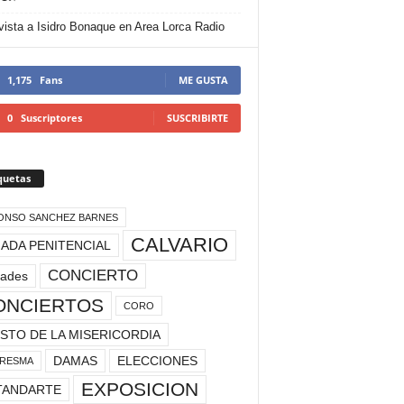
vista a Isidro Bonaque en Area Lorca Radio
1,175
Fans
ME GUSTA
0
Suscriptores
SUSCRIBIRTE
quetas
ONSO SANCHEZ BARNES
CALVARIO
ADA PENITENCIAL
CONCIERTO
rades
ONCIERTOS
CORO
STO DE LA MISERICORDIA
DAMAS
ELECCIONES
RESMA
EXPOSICION
TANDARTE