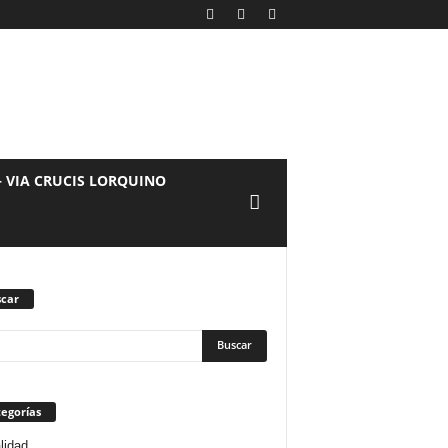
– VIA CRUCIS LORQUINO
car
egorías
lidad