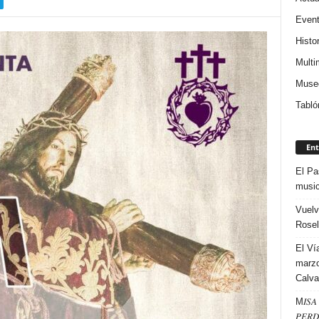
Even
Histor
Multi
Museo
Tabló
Ent
El Pa
music
Vuelv
Rosel
El Ví
marzo
Calva
M𝐼𝑆𝐴 
𝑃𝐸𝑅