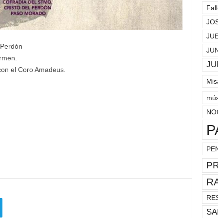
Fal
JO
JU
 Perdón
JU
armen.
JU
con el Coro Amadeus.
Mis
mús
NO
P
PE
P
R
RE
SA