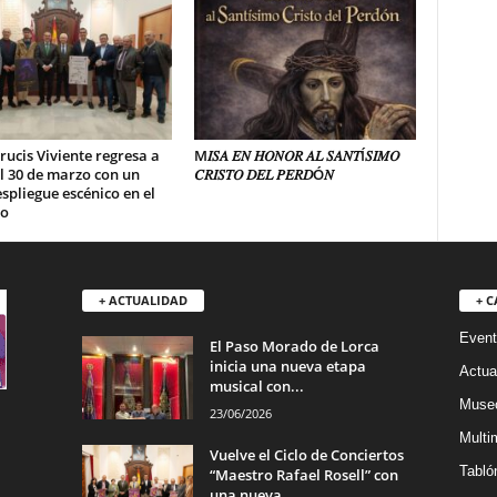
Crucis Viviente regresa a
M𝐼𝑆𝐴 𝐸𝑁 𝐻𝑂𝑁𝑂𝑅 𝐴𝐿 𝑆𝐴𝑁𝑇Í𝑆𝐼𝑀𝑂
l 30 de marzo con un
𝐶𝑅𝐼𝑆𝑇𝑂 𝐷𝐸𝐿 𝑃𝐸𝑅𝐷Ó𝑁
spliegue escénico en el
io
+ ACTUALIDAD
+ C
Event
El Paso Morado de Lorca
inicia una nueva etapa
Actua
musical con...
Museo
23/06/2026
Multi
Vuelve el Ciclo de Conciertos
Tabló
“Maestro Rafael Rosell” con
una nueva...