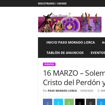
REGISTRARSE / UNIRSE
P
a
s
o
M
o
r
INICIO PASO MORADO LORCA
A
a
d
TABLÓN DE ANUNCIOS
EVENTO
o
L
EVENTOS
O
16 MARZO – Solem
R
C
Cristo del Perdón
A
Por
PASO MORADO LORCA
-
14/03/2024
409